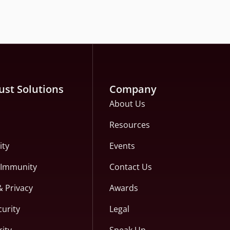
ust Solutions
Company
About Us
Resources
ity
Events
c Immunity
Contact Us
& Privacy
Awards
curity
Legal
ity
Speak Up