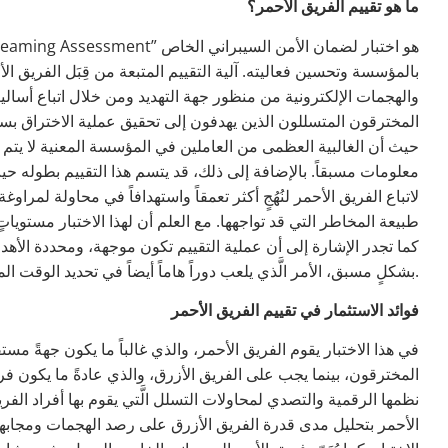
ما هو تقييم الفريق الأحمر؟
بالمؤسسة وتحسين فعاليته. آلية التقييم المتبعة من قِبَل الفريق ال
والهجمات الإلكترونية من منظور جهة التهديد ومن خلال اتباع أسالي
المخترقون المتسللون الذين يهدفون إلى تحقيق عملية الاختراق بسر
حيث أن الغالبية العظمى من العاملين في المؤسسة المعنية لا يتم إخ
معلومات مسبقاً. بالإضافة إلى ذلك، قد يتسم هذا التقييم بطوله ح
لاتباع الفريق الأحمر لنُهُجٍ أكثر تعمقاً واستهدافاً في محاولة لمر
طبيعة المخاطر التي قد تواجهها. مع العلم أن لهذا الاختبار مستوي
كما تجدر الإشارة إلى أن عملية التقييم تكون موجهة، ومحددة الأهداف، 
بشكلٍ مسبق، الأمر الَّذي يلعب دوراً هاماً أيضاً في تحديد الوقت المتطلب للتقييم.
فوائد الاستثمار في تقييم الفريق الأحمر
في هذا الاختبار يقوم الفريق الأحمر، والذي غالباً ما يكون جهةً مستقلة
المخترقون، بينما يجب على الفريق الأزرق، والذي عادةً ما يكون ف
نظمها الرقمية والتصدي لمحاولات التسلل الَّتي يقوم بها أفراد الفريق
الأحمر بتحليل مدى قدرة الفريق الأزرق على رصد الهجمات ومجابهته