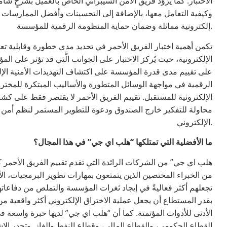
الاختبار. كما يُزَوّد فريق الأمن السيبراني الخاص بالعميل بشرحٍ شا
وكيفية التعامل معها، بالإضافة إلى التحسينات وأفضل الممارسات 
إلكترونية مماثلة وضمان حماية المنظومة الرقمية للمؤسسة.
تكمن أهمية اختبار الفريق الأحمر في تحديد مدى خطورة وقابلية ت
الإلكترونية، حيث يُركز الاختبار على الجوانب الَّتي قد تؤثر على 
على تقييم مدى قدرة المؤسسة على اكتشاف التهديدات الأمنية الإلك
الرقمية في مواجهة الوسائل المتطورة والأساليب المبتكرة للمخترق
الإلكترونية للمستقبل. تقييم الفريق الأحمر لا يقتصر فقط على كش
محاولة للتفكير خارج الصندوق ودعوة للتطوير المستمر لنظم أمن
الإلكتروني.
ما الأفضلية التي تمتلكها “هلب اي جي” في هذا المجال؟
من الخبراء المختصين الذين يتمتعون بمهارات تطوير البرمجيات، ال
تجعلهم أكثر فعاليةً في إيجاد ثغرات المؤسسة والتملص من دفاعاتها.
بقدر المستطاع أن يجعل عملية الاختراق الإلكتروني أكثر واقعية من 
الأدنى للأدوات المؤتمتة. كما أن “هلب اي جي” لديها خبرة واسعة ف
القطاع الحكومي، والقطاع المالي، وقطاع النفط والغاز. وتجدر 