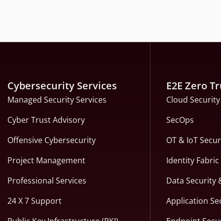
Cybersecurity Services
E2E Zero Tr
Managed Security Services
Cloud Security
Cyber Trust Advisory
SecOps
Offensive Cybersecurity
OT & IoT Secur
Project Management
Identity Fabri
Professional Services
Data Security 
24 X 7 Support
Application Se
Public Key Infrastructure (PKI)
Endpoint Secur