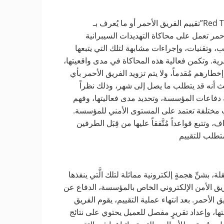
تقييم الفريق الأحمر أو ما يُعرف بـ”Red Teaming Assessment” هو اختبار لضمان الأمن السيبراني الخاص
أحمر تعمل على محاكاة التهديدات السيبرانية
ب، وتقنيات، وإجراءات مشابهة لتلك التي يتبعها
ية. وتكمن فعالية هذه المحاكاة في مدى واقعيتها،
طارهم مُقدماً، ولا يتم تزويد الفريق الأحمر بأي
يث أنه قد يتطلب ما يصل إلى شهر، وذلك نظراً
اوغة دفاعات المؤسسة، وتحديد مدى فعاليتها، وفهم
اتٍ مختلفة تعتمد على المستوى الأمني للمؤسسة.
وتتبع قواعداً مُتَّفقاً عليها من قِبَل الطرفين
، بشنِّ هجمةٍ إلكترونية مماثلة لتلك الَّتي ينفذها
ريق الأمن الإلكتروني الخاص بالمؤسسة، الدفاع عن
 الأحمر. بعد انتهاء عملية التقييم، يقوم الفريق
ا، وإعداد تقريرٍ مفصل للعميل يحتوي على نتائج