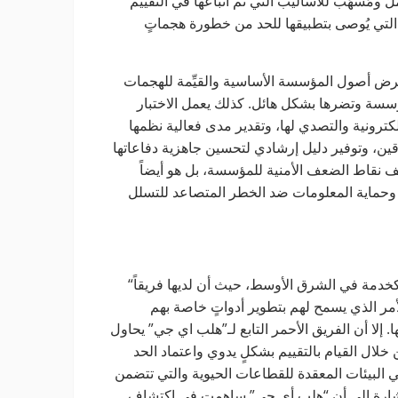
مل ومُسهَب للأساليب التي تم اتباعها في التقييم
التي يُوصى بتطبيقها للحد من خطورة هجماتٍ
عرض أصول المؤسسة الأساسية والقيِّمة للهجمات
المؤسسة وتضرها بشكل هائل. كذلك يعمل الاختبار
ترونية والتصدي لها، وتقدير مدى فعالية نظمها
ين، وتوفير دليل إرشادي لتحسين جاهزية دفاعاتها
ف نقاط الضعف الأمنية للمؤسسة، بل هو أيضاً
 وحماية المعلومات ضد الخطر المتصاعد للتسلل
“هلب اي جي” من الشركات الرائدة التي تقدم تقييم الفريق الأحمر كخدمة في الشرق الأوسط، حيث أن لديها فريقاً
أمر الذي يسمح لهم بتطوير أدواتٍ خاصة بهم
 إلا أن الفريق الأحمر التابع لـ”هلب اي جي” يحاول
خلال القيام بالتقييم بشكلٍ يدوي واعتماد الحد
ي البيئات المعقدة للقطاعات الحيوية والتي تتضمن
الإشارة إلى أن “هلب أي جي” ساهمت في اكتشاف