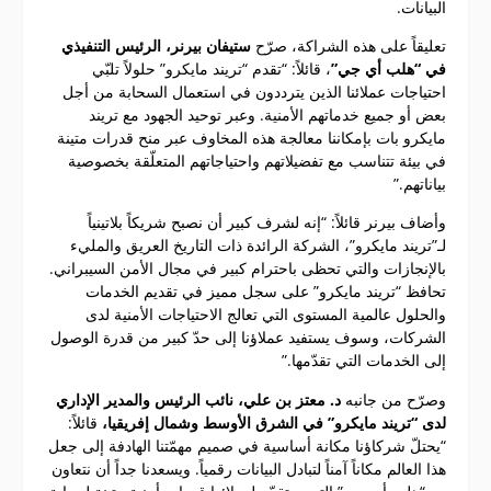
البيانات.
تعليقاً على هذه الشراكة، صرّح
ستيفان بيرنر، الرئيس التنفيذي
في “هلب أي جي”
، قائلاً: “تقدم “تريند مايكرو” حلولاً تلبّي
احتياجات عملائنا الذين يترددون في استعمال السحابة من أجل
بعض أو جميع خدماتهم الأمنية. وعبر توحيد الجهود مع تريند
مايكرو بات بإمكاننا معالجة هذه المخاوف عبر منح قدرات متينة
في بيئة تتناسب مع تفضيلاتهم واحتياجاتهم المتعلّقة بخصوصية
بياناتهم.”
وأضاف بيرنر قائلاً: “إنه لشرف كبير أن نصبح شريكاً بلاتينياً
لـ”تريند مايكرو”، الشركة الرائدة ذات التاريخ العريق والمليء
بالإنجازات والتي تحظى باحترام كبير في مجال الأمن السيبراني.
تحافظ “تريند مايكرو” على سجل مميز في تقديم الخدمات
والحلول عالمية المستوى التي تعالج الاحتياجات الأمنية لدى
الشركات، وسوف يستفيد عملاؤنا إلى حدّ كبير من قدرة الوصول
إلى الخدمات التي تقدّمها.”
وصرّح من جانبه
د. معتز بن علي، نائب الرئيس والمدير الإداري
لدى “تريند مايكرو” في الشرق الأوسط وشمال إفريقيا،
قائلاً:
“يحتلّ شركاؤنا مكانة أساسية في صميم مهمّتنا الهادفة إلى جعل
هذا العالم مكاناً آمناً لتبادل البيانات رقمياً. ويسعدنا جداً أن نتعاون