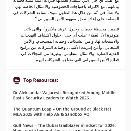
مع “هلب أي جي” التي ستقدّم لعملائها قدرات أمنية متينة لحماية
بياناتهم، مع الالتزام باحتياجات الخصوصية والامتثال الخاصة بهم.
ولا شكّ في أنّه من خلال هذا التعاون سوف نساعد الشركات في
المنطقة على إعادة تصوّر مفهوم الأمن السيبراني.”
تتضمن محفظة خدمات وحلول “تريند مايكرو”، والتي باتت
متوفرة الآن لعملاء “هلب أي جي”، حلول اكتشاف التهديدات
والاستجابة لها، وأمن الشبكات، وحماية المستخدم، والأمن
السحابي، وأمن إنترنت الأشياء، وحماية الشركات من برامج
الفدية الضارة، والامتثال التنظيمي، وغيرها من المجالات في
قطاع الأمن السيبراني التي تحتاجها الشركات اليوم.
Top Resources:
Dr Aleksandar Valjarevic Recognized Among Middle
East’s Security Leaders to Watch 2026
The Quantum Leap – On the Ground at Black Hat
MEA 2025 with Help AG & Sandbox AQ
Gulf News – The Dubai trailblazer mindset for 2026:
How to win beyond the rat race without burnout