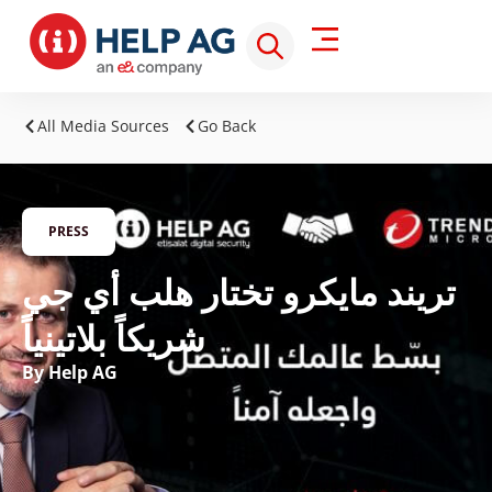
All Media Sources
Go Back
PRESS
تريند مايكرو تختار هلب أي جي
شريكاً بلاتينياً
By Help AG