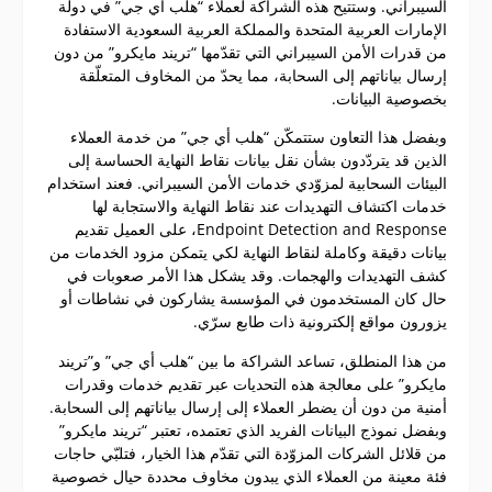
السيبراني. وستتيح هذه الشراكة لعملاء “هلب أي جي” في دولة
الإمارات العربية المتحدة والمملكة العربية السعودية الاستفادة
من قدرات الأمن السيبراني التي تقدّمها “تريند مايكرو” من دون
إرسال بياناتهم إلى السحابة، مما يحدّ من المخاوف المتعلّقة
بخصوصية البيانات.
وبفضل هذا التعاون ستتمكّن “هلب أي جي” من خدمة العملاء
الذين قد يتردّدون بشأن نقل بيانات نقاط النهاية الحساسة إلى
البيئات السحابية لمزوّدي خدمات الأمن السيبراني. فعند استخدام
خدمات اكتشاف التهديدات عند نقاط النهاية والاستجابة لها
Endpoint Detection and Response، على العميل تقديم
بيانات دقيقة وكاملة لنقاط النهاية لكي يتمكن مزود الخدمات من
كشف التهديدات والهجمات. وقد يشكل هذا الأمر صعوبات في
حال كان المستخدمون في المؤسسة يشاركون في نشاطات أو
يزورون مواقع إلكترونية ذات طابع سرّي.
من هذا المنطلق، تساعد الشراكة ما بين “هلب أي جي” و”تريند
مايكرو” على معالجة هذه التحديات عبر تقديم خدمات وقدرات
أمنية من دون أن يضطر العملاء إلى إرسال بياناتهم إلى السحابة.
وبفضل نموذج البيانات الفريد الذي تعتمده، تعتبر “تريند مايكرو”
من قلائل الشركات المزوّدة التي تقدّم هذا الخيار، فتلبّي حاجات
فئة معينة من العملاء الذي يبدون مخاوف محددة حيال خصوصية